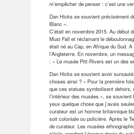
m’empêcher de penser : c’est une vers
Dan Hicks se souvient précisément du
Blanc ».
C’était en novembre 2015. Au début 
Must Fall et réclamant le déboulonnag
était né au Cap, en Afrique du Sud. A 
l’Angleterre. En novembre, un messag
: « Le musée Pitt-Rivers est un des en
Dan Hicks se souvient avoir sursauté
choses ainsi ? « Pour la première fois
que ces statues symbolisent dehors, 
l’intérieur des musées », se souvient
yeux quelque chose que j’avais seulem
curateur est un homme britannique blan
soit coloniale ou policière. Après le T
de curateur. Les musées ethnographiq
siècle, pendant l’époque dorée du co