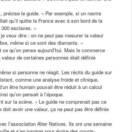
, précise le guide. « Par exemple, si un navire
llait qu’il quitte la France avec à son bord de la
e 300 esclaves. »
je veux dire : on ne peut pas mesurer la valeur
ise, même si ce sont des diamants. »
est ce qu’on pense aujourd’hui. Mais le commerce
la valeur de certaines personnes était définie
»
même si personne ne réagit. Les récits du guide sur
istant, comme une analyse froide et clinique,
 d’un être humain pouvait être réduit à un calcul
nsi qu’on pensait à l’époque.
nt sur la scène. « Le guide ne comprenait pas ce
 doit avoir une valeur, ça ne peut pas être définie
ec l’association Alter Natives. Ils ont une semaine
 ville et s’en inspirer pour écrire des courts-