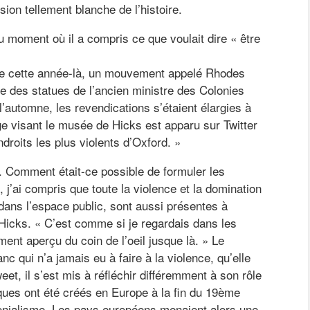
ion tellement blanche de l’histoire.
 moment où il a compris ce que voulait dire « être
de cette année-là, un mouvement appelé Rhodes
e des statues de l’ancien ministre des Colonies
l’automne, les revendications s’étaient élargies à
e visant le musée de Hicks est apparu sur Twitter
droits les plus violents d’Oxford. »
. Comment était-ce possible de formuler les
, j’ai compris que toute la violence et la domination
dans l’espace public, sont aussi présentes à
 Hicks. « C’est comme si je regardais dans les
ent aperçu du coin de l’oeil jusque là. » Le
c qui n’a jamais eu à faire à la violence, qu’elle
weet, il s’est mis à réfléchir différemment à son rôle
ues ont été créés en Europe à la fin du 19ème
lonialisme. Les pays européens menaient alors une