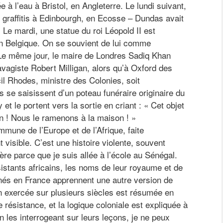
 à l’eau à Bristol, en Angleterre. Le lundi suivant,
 graffitis à Edinbourgh, en Ecosse – Dundas avait
e. Le mardi, une statue du roi Léopold II est
n Belgique. On se souvient de lui comme
 Le même jour, le maire de Londres Sadiq Khan
avagiste Robert Milligan, alors qu’à Oxford des
il Rhodes, ministre des Colonies, soit
se saisissent d’un poteau funéraire originaire du
t le portent vers la sortie en criant : « Cet objet
on ! Nous le ramenons à la maison ! »
mune de l’Europe et de l’Afrique, faite
 visible. C’est une histoire violente, souvent
ère parce que je suis allée à l’école au Sénégal.
istants africains, les noms de leur royaume et de
 nés en France apprennent une autre version de
on exercée sur plusieurs siècles est résumée en
résistance, et la logique coloniale est expliquée à
les interrogeant sur leurs leçons, je ne peux