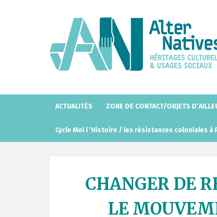
A
l
l
e
r
a
u
c
o
ACTUALITÉS
ZONE DE CONTACT/OBJETS D’AILL
n
t
Cycle Moi l ‘Histoire / les résistances coloniales à 
e
n
u
p
CHANGER DE RE
r
i
LE MOUVEME
n