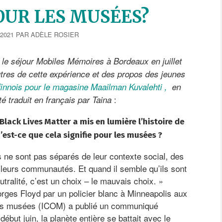
UR LES MUSÉES?
2021
PAR
ADÈLE ROSIER
 le séjour Mobiles Mémoires à Bordeaux en juillet
autres de cette expérience et des propos des jeunes
 finnois pour le magasine Maailman Kuvalehti ,
en
:
té traduit
en français par Taina
ack Lives Matter a mis en lumière l’histoire de
’est-ce que cela signifie pour les musées ?
 ne sont pas séparés de leur contexte social, des
e leurs communautés. Et quand il semble qu’ils sont
utralité, c’est un choix – le mauvais choix. »
ges Floyd par un policier blanc à Minneapolis aux
 des musées (ICOM) a publié un communiqué
ébut juin, la planète entière se battait avec le