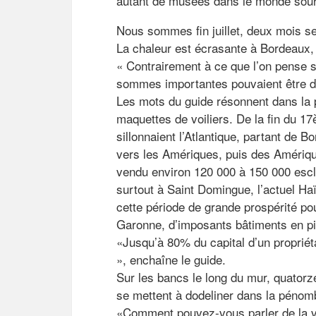
autant de musées dans le monde souhai
Nous sommes fin juillet, deux mois s
La chaleur est écrasante à Bordeaux,
« Contrairement à ce que l’on pense s
sommes importantes pouvaient être d
Les mots du guide résonnent dans la p
maquettes de voiliers. De la fin du 
sillonnaient l’Atlantique, partant de B
vers les Amériques, puis des Amérique
vendu environ 120 000 à 150 000 esclav
surtout à Saint Domingue, l’actuel Ha
cette période de grande prospérité pour
Garonne, d’imposants bâtiments en pi
«Jusqu’à 80% du capital d’un propriéta
», enchaîne le guide.
Sur les bancs le long du mur, quatorz
se mettent à dodeliner dans la pénomb
«Comment pouvez-vous parler de la v