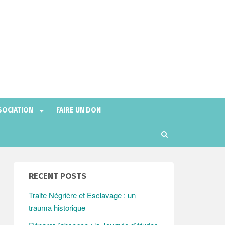
SOCIATION
FAIRE UN DON
R
e
c
h
RECENT POSTS
e
r
Traite Négrière et Esclavage : un
c
trauma historique
h
e