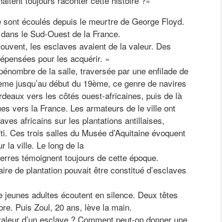
tent toujours raconter cette histoire ?»
e sont écoulés depuis le meurtre de George Floyd.
 dans le Sud-Ouest de la France.
ouvent, les esclaves avaient de la valeur. Des
épensées pour les acquérir. »
énombre de la salle, traversée par une enfilade de
17ème jusqu’au début du 19ème, ce genre de navires
ordeaux vers les côtés ouest-africaines, puis de là
s vers la France. Les armateurs de le ville ont
es africains sur les plantations antillaises,
ïti. Ces trois salles du Musée d’Aquitaine évoquent
 la ville. Le long de la
erres témoignent toujours de cette époque.
ire de plantation pouvait être constitué d’esclaves
e jeunes adultes écoutent en silence. Deux têtes
re. Puis Zoul, 20 ans, lève la main.
aleur d’un esclave ? Comment peut-on donner une