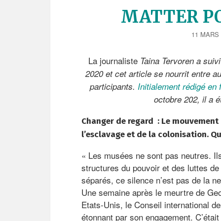
c
MATTER PO
i
p
11 MARS 
a
l
La journaliste
Taina Tervoren a suivi
2020 et cet article se nourrit entre 
participants.
Initialement rédigé en
octobre 202, il a é
Changer de regard :
Le mouvement Bl
l’esclavage et de la
colonisation. Qu
« Les musées ne sont pas neutres. Ils
structures du pouvoir et des luttes d
séparés, ce silence n’est pas de la ne
Une semaine après le meurtre de Geor
Etats-Unis, le Conseil international
étonnant par son engagement. C’était d