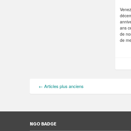
Venez
décem
annive
ans ce
de no
de me
N
←
Articles plus anciens
A
V
NGO BADGE