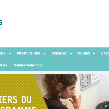
EURS
PRODUCTIONS
BREATHE!
MEDIAS
L’AS
Paris
Samba Sadio 1875