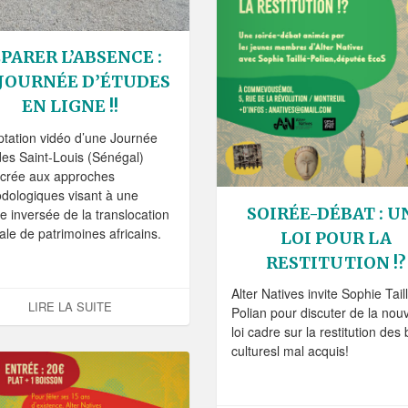
PARER L’ABSENCE :
 JOURNÉE D’ÉTUDES
EN LIGNE !!
ptation vidéo d’une Journée
des Saint-Louis (Sénégal)
crée aux approches
dologiques visant à une
Les soirée-débats
Les séjours
Les films
SOIRÉE-DÉBAT : U
re inversée de la translocation
Les soirée débats autour des histoires d'acquisition d'objets
Les séjours culturels en France et à l'étranger
Les films réalisés par les jeunes participants
ale de patrimoines africains.
LOI POUR LA
RESTITUTION !?
Alter Natives invite Sophie Tail
LIRE LA SUITE
Polian pour discuter de la nouv
loi cadre sur la restitution des
culturesl mal acquis!