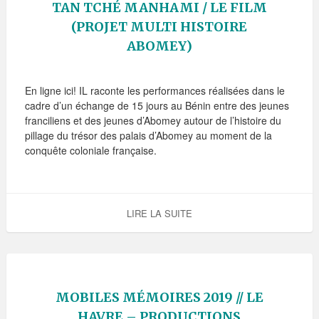
TAN TCHÉ MANHAMI / LE FILM
c
(PROJET MULTI HISTOIRE
i
p
ABOMEY)
a
l
En ligne ici! IL raconte les performances réalisées dans le
cadre d’un échange de 15 jours au Bénin entre des jeunes
franciliens et des jeunes d’Abomey autour de l’histoire du
pillage du trésor des palais d’Abomey au moment de la
conquête coloniale française.
LIRE LA SUITE
MOBILES MÉMOIRES 2019 // LE
HAVRE – PRODUCTIONS