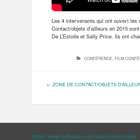
Les 4 intervenants qui ont ouvert le
Contact/objets d’ailleurs en 2015 son
De L’Estoile et Sally Price. Ils ont cha
CONFÉRENCE
,
FILM CONF
←
ZONE DE CONTACT/OBJETS D’AILLEU
N
A
V
https://www.helloasso.com/associations/alter
I