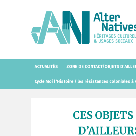
A
l
l
e
r
a
u
c
o
ACTUALITÉS
ZONE DE CONTACT/OBJETS D’AILL
n
t
Cycle Moi l ‘Histoire / les résistances coloniales à 
e
n
u
p
CES OBJETS
r
i
D’AILLEUR
n