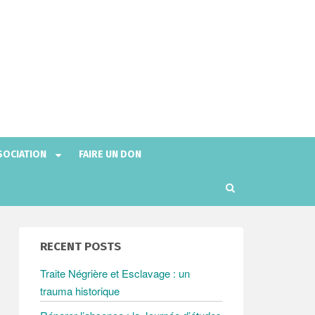
SOCIATION
FAIRE UN DON
R
e
c
h
RECENT POSTS
e
r
Traite Négrière et Esclavage : un
c
trauma historique
h
e