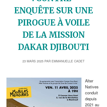
c
ENQUÊTE SUR UNE
i
p
PIROGUE À VOILE
a
l
DE LA MISSION
DAKAR DJIBOUTI
23 MARS 2025
PAR
EMMANUELLE CADET
Alter
Natives
conduit
depuis
2021 au