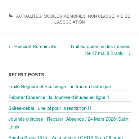
ACTUALITÉS
,
MOBILES MÉMOIRES
,
NON CLASSÉ
,
VIE DE
L'ASSOCIATION
←
Respire! Romainville
Nuit européenne des musées
N
: le 17 mai à Branly!
→
A
RECENT POSTS
V
Traite Négrière et Esclavage : un trauma historique
Réparer l’absence : la Journée d’études en ligne !!
I
Soirée-débat : une loi pour la restitution !?
G
Journée d’études : Réparer l’Absence / 24 Mars 2026/ Saint
Louis
A
Samba Sadio 1875 – Au musée du CRDS (3 au 26 mars