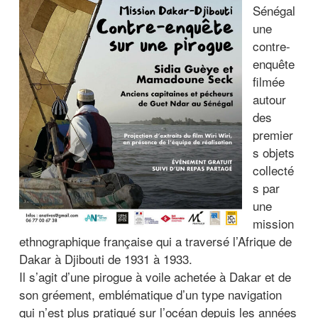
Sénégal
une
contre-
enquête
filmée
autour
des
premier
s objets
collecté
s par
une
mission
ethnographique française qui a traversé l’Afrique de
Dakar à Djibouti de 1931 à 1933.
Il s’agit d’une pirogue à voile achetée à Dakar et de
son gréement, emblématique d’un type navigation
qui n’est plus pratiqué sur l’océan depuis les années