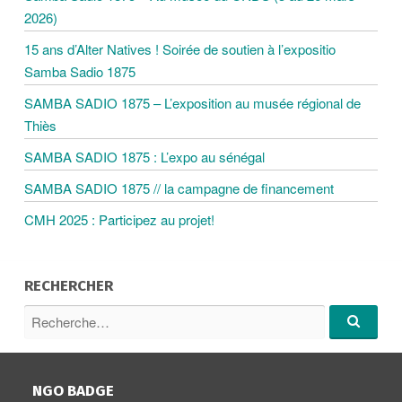
2026)
T
15 ans d’Alter Natives ! Soirée de soutien à l’expositio
Samba Sadio 1875
I
SAMBA SADIO 1875 – L’exposition au musée régional de
O
Thiès
SAMBA SADIO 1875 : L’expo au sénégal
N
SAMBA SADIO 1875 // la campagne de financement
D
CMH 2025 : Participez au projet!
E
RECHERCHER
R
S
e
R
c
e
A
c
h
h
e
NGO BADGE
e