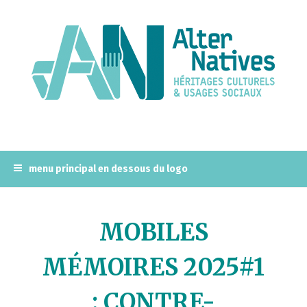
A
l
l
e
r
a
u
c
o
n
menu principal en dessous du logo
t
e
n
MOBILES
u
p
MÉMOIRES 2025#1
r
i
: CONTRE-
n