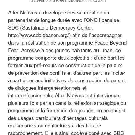
10 AVRIL 2015
PAR
EMMANUELLE CADET
c
i
Alter Natives a développé dès sa création un
p
partenariat de longue durée avec l’ONG libanaise
a
SDC (Sustainable Democracy Center,
l
http://www.sdclebanon.org/) afin de l’accompagner
dans la réalisation de son programme Peace Beyond
Fear. Adressé à des jeunes habitants au Liban, ce
programme comporte deux objectifs : d’une part les
former aux pré-requis de construction de la paix et
de prévention des conflits et d’autres part les inciter
à participer aux initiatives de construction de paix et
de dialogues intergénérationnels et
interconfessionnels. Alter Natives est intervienue
plusieurs fois par an dans la réflexion stratégique du
programme et la formation des jeunes, en proposant
des usages particuliers d’héritages culturels
consensuels ou conflictuels à des fins de
rapprochement. Elle a ainsi codéveloppé avec SDC