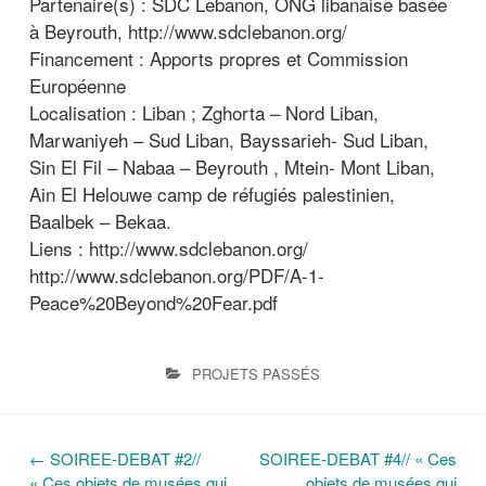
Partenaire(s) : SDC Lebanon, ONG libanaise basée
à Beyrouth, http://www.sdclebanon.org/
Financement : Apports propres et Commission
Européenne
Localisation : Liban ; Zghorta – Nord Liban,
Marwaniyeh – Sud Liban, Bayssarieh- Sud Liban,
Sin El Fil – Nabaa – Beyrouth , Mtein- Mont Liban,
Ain El Helouwe camp de réfugiés palestinien,
Baalbek – Bekaa.
Liens : http://www.sdclebanon.org/
http://www.sdclebanon.org/PDF/A-1-
Peace%20Beyond%20Fear.pdf
PROJETS PASSÉS
←
SOIREE-DEBAT #2//
SOIREE-DEBAT #4// « Ces
N
« Ces objets de musées qui
objets de musées qui