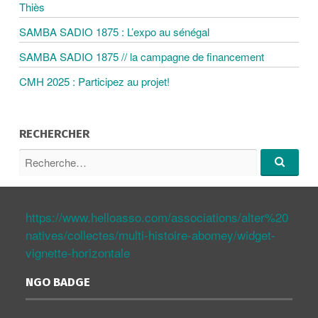
Thiès
N
SAMBA SADIO 1875 : L’expo au sénégal
D
SAMBA SADIO 1875 // la campagne de financement
CMH 2025 : Participez au projet!
E
S
RECHERCHER
R
A
e
R
c
e
c
h
R
h
https://www.helloasso.com/associations/alter%20
e
e
r
natives/collectes/multi-histoire-abomey/widget-
r
T
c
c
vignette-horizontale
h
h
e
e
I
NGO BADGE
…
p
o