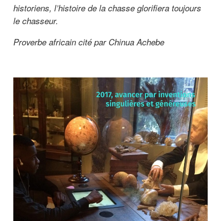
c
historiens,
l’histoire de la chasse glorifiera toujours
i
le chasseur.
p
Proverbe africain cité par Chinua Achebe
a
l