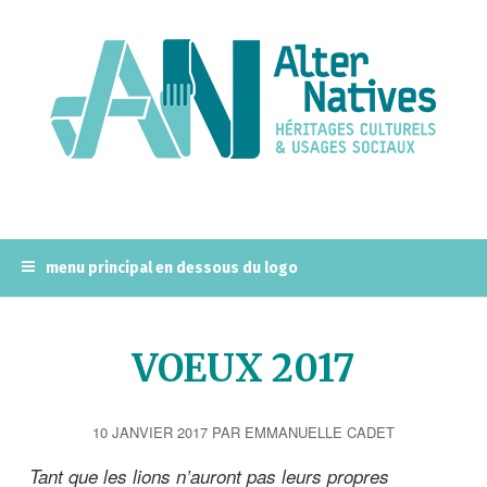
A
l
l
e
r
a
u
c
o
n
menu principal en dessous du logo
t
e
n
VOEUX 2017
u
p
r
10 JANVIER 2017
PAR
EMMANUELLE CADET
i
n
Tant que les lions n’auront pas leurs propres