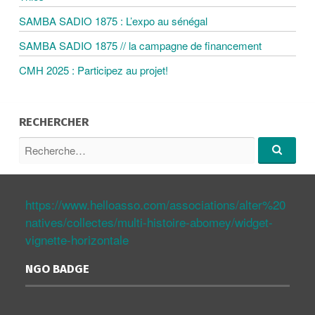
SAMBA SADIO 1875 : L’expo au sénégal
D
SAMBA SADIO 1875 // la campagne de financement
E
CMH 2025 : Participez au projet!
S
RECHERCHER
A
R
e
R
c
e
R
c
h
h
https://www.helloasso.com/associations/alter%20
e
e
T
r
natives/collectes/multi-histoire-abomey/widget-
r
c
c
vignette-horizontale
h
h
I
e
e
NGO BADGE
…
p
C
o
u