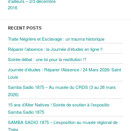
A
d’ailleurs – 2/3 décembre
2016
V
RECENT POSTS
I
Traite Négrière et Esclavage : un trauma historique
G
Réparer l’absence : la Journée d’études en ligne !!
Soirée-débat : une loi pour la restitution !?
A
Journée d’études : Réparer l’Absence / 24 Mars 2026/ Saint
Louis
T
Samba Sadio 1875 – Au musée du CRDS (3 au 26 mars
I
2026)
15 ans d’Alter Natives ! Soirée de soutien à l’expositio
O
Samba Sadio 1875
SAMBA SADIO 1875 – L’exposition au musée régional de
N
Thiès