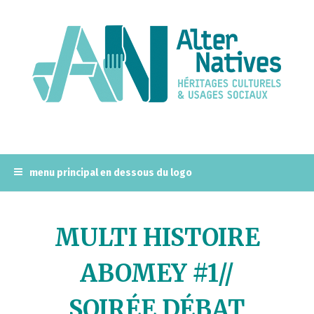
A
l
l
e
r
a
u
c
o
n
menu principal en dessous du logo
t
e
n
MULTI HISTOIRE
u
p
ABOMEY #1//
r
i
SOIRÉE DÉBAT
n