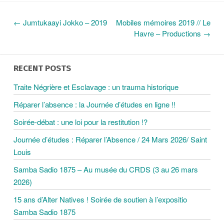
←
Jumtukaayi Jokko – 2019
Mobiles mémoires 2019 // Le
N
Havre – Productions
→
A
RECENT POSTS
V
Traite Négrière et Esclavage : un trauma historique
Réparer l’absence : la Journée d’études en ligne !!
I
Soirée-débat : une loi pour la restitution !?
G
Journée d’études : Réparer l’Absence / 24 Mars 2026/ Saint
Louis
A
Samba Sadio 1875 – Au musée du CRDS (3 au 26 mars
2026)
T
15 ans d’Alter Natives ! Soirée de soutien à l’expositio
Samba Sadio 1875
I