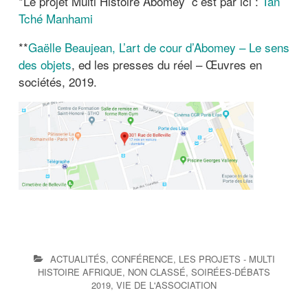
*Le projet Multi Histoire Abomey c’est par ici :
Tan
Tché Manhami
**
Gaëlle Beaujean, L’art de cour d’Abomey – Le sens
des objets
, ed les presses du réel – Œuvres en
sociétés, 2019.
ACTUALITÉS
,
CONFÉRENCE
,
LES PROJETS - MULTI
HISTOIRE AFRIQUE
,
NON CLASSÉ
,
SOIRÉES-DÉBATS
2019
,
VIE DE L'ASSOCIATION