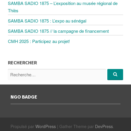
SAMBA SADIO 1875 – L’exposition au musée régional de
O
Thiès
SAMBA SADIO 1875 : L’expo au sénégal
N
SAMBA SADIO 1875 // la campagne de financement
D
CMH 2025 : Participez au projet!
E
RECHERCHER
R
S
e
R
c
e
A
c
h
h
e
NGO BADGE
e
r
R
r
c
c
h
h
e
T
e
…
Propulsé par
WordPress
|
Gather Theme par
DevPress
.
p