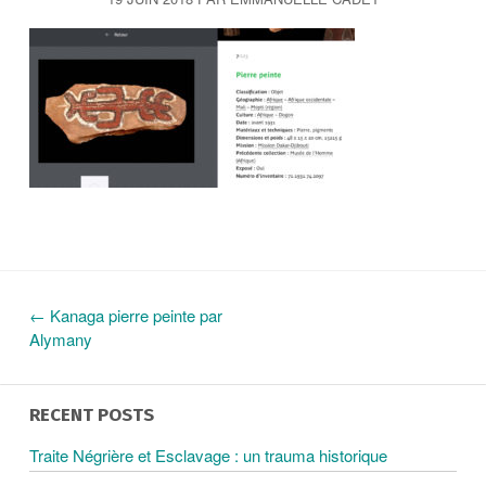
c
i
p
a
l
←
Kanaga pierre peinte par
N
Alymany
A
RECENT POSTS
V
Traite Négrière et Esclavage : un trauma historique