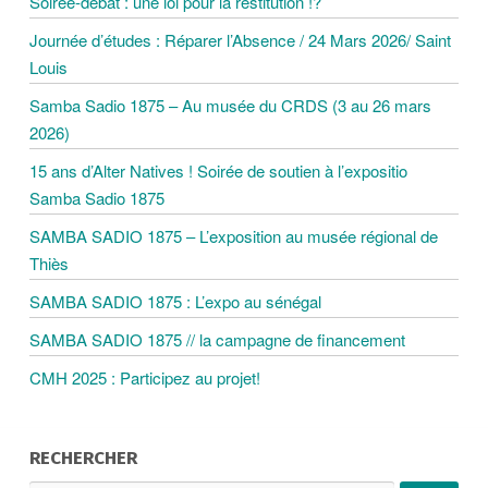
Soirée-débat : une loi pour la restitution !?
G
Journée d’études : Réparer l’Absence / 24 Mars 2026/ Saint
Louis
A
Samba Sadio 1875 – Au musée du CRDS (3 au 26 mars
2026)
T
15 ans d’Alter Natives ! Soirée de soutien à l’expositio
Samba Sadio 1875
I
SAMBA SADIO 1875 – L’exposition au musée régional de
O
Thiès
SAMBA SADIO 1875 : L’expo au sénégal
N
SAMBA SADIO 1875 // la campagne de financement
D
CMH 2025 : Participez au projet!
E
RECHERCHER