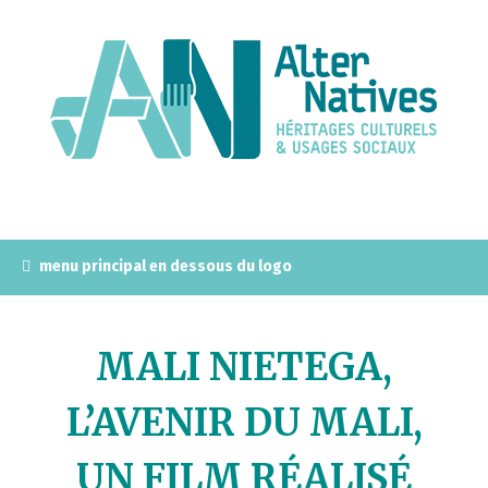
A
l
l
e
r
a
u
c
o
n
menu principal en dessous du logo
t
e
n
MALI NIETEGA,
u
p
L’AVENIR DU MALI,
r
i
UN FILM RÉALISÉ
n