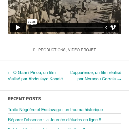
PRODUCTIONS
,
VIDEO PROJET
←
O Ganni Pinou, un film
L’apparence, un film réalisé
N
réalisé par Abdoulaye Konaté
par Noranou Correia
→
A
RECENT POSTS
V
Traite Négrière et Esclavage : un trauma historique
Réparer l’absence : la Journée d’études en ligne !!
I