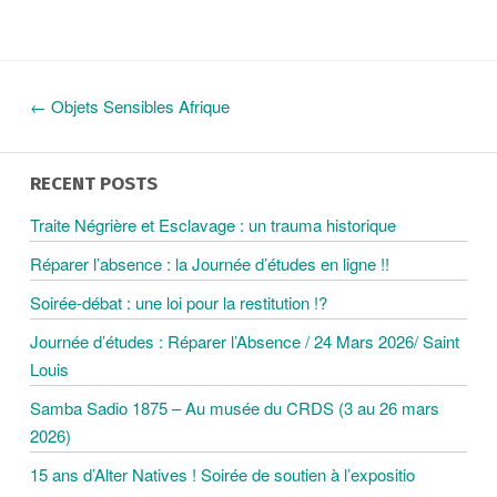
←
Objets Sensibles Afrique
N
A
RECENT POSTS
Traite Négrière et Esclavage : un trauma historique
V
Réparer l’absence : la Journée d’études en ligne !!
I
Soirée-débat : une loi pour la restitution !?
Journée d’études : Réparer l’Absence / 24 Mars 2026/ Saint
G
Louis
Samba Sadio 1875 – Au musée du CRDS (3 au 26 mars
A
2026)
T
15 ans d’Alter Natives ! Soirée de soutien à l’expositio