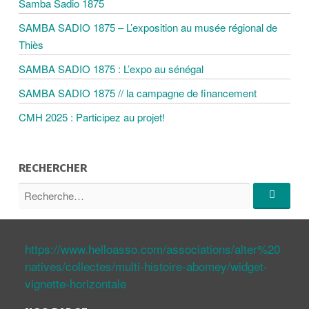
Samba Sadio 1875
I
SAMBA SADIO 1875 – L’exposition au musée régional de
Thiès
O
SAMBA SADIO 1875 : L’expo au sénégal
SAMBA SADIO 1875 // la campagne de financement
N
CMH 2025 : Participez au projet!
D
RECHERCHER
E
R
e
S
R
c
e
c
h
h
A
https://www.helloasso.com/associations/alter%20
e
e
r
natives/collectes/multi-histoire-abomey/widget-
r
c
c
R
vignette-horizontale
h
h
e
e