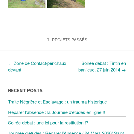
PROJETS PASSÉS
←
Zone de Contact/périchaux
Soirée débat : Tintin en
N
devant !
banlieue, 27 juin 2014
→
A
RECENT POSTS
V
Traite Négrière et Esclavage : un trauma historique
Réparer l’absence : la Journée d’études en ligne !!
I
Soirée-débat : une loi pour la restitution !?
G
Journée d’études : Réparer l’Absence / 24 Mars 2026/ Saint