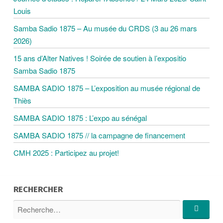
Louis
A
Samba Sadio 1875 – Au musée du CRDS (3 au 26 mars
2026)
T
15 ans d’Alter Natives ! Soirée de soutien à l’expositio
Samba Sadio 1875
I
SAMBA SADIO 1875 – L’exposition au musée régional de
O
Thiès
SAMBA SADIO 1875 : L’expo au sénégal
N
SAMBA SADIO 1875 // la campagne de financement
D
CMH 2025 : Participez au projet!
E
RECHERCHER
R
S
e
R