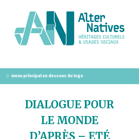
A
l
l
e
r
a
u
c
o
n
menu principal en dessous du logo
t
e
n
DIALOGUE POUR
u
p
LE MONDE
r
i
D’APRÈS – ETÉ
n