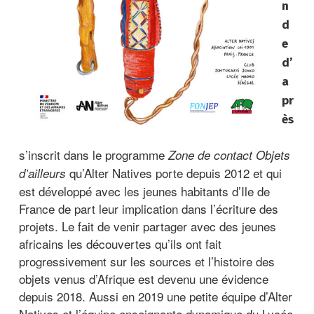
n
d
e
d’
a
pr
ès
s’inscrit dans le programme
Zone de contact Objets
qu’Alter Natives porte depuis 2012 et qui
d’ailleurs
est développé avec les jeunes habitants d’Ile de
France de part leur implication dans l’écriture des
projets. Le fait de venir partager avec des jeunes
africains les découvertes qu’ils ont fait
progressivement sur les sources et l’histoire des
objets venus d’Afrique est devenu une évidence
depuis 2018. Aussi en 2019 une petite équipe d’Alter
Natives et l’équipe enseignante dynamique du Lycée