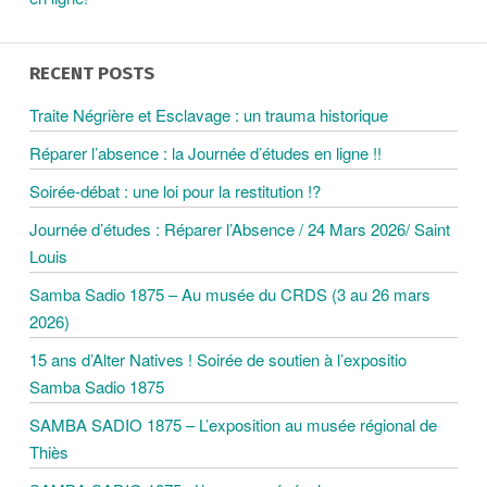
A
RECENT POSTS
V
Traite Négrière et Esclavage : un trauma historique
Réparer l’absence : la Journée d’études en ligne !!
I
Soirée-débat : une loi pour la restitution !?
G
Journée d’études : Réparer l’Absence / 24 Mars 2026/ Saint
Louis
A
Samba Sadio 1875 – Au musée du CRDS (3 au 26 mars
2026)
T
15 ans d’Alter Natives ! Soirée de soutien à l’expositio
Samba Sadio 1875
I
SAMBA SADIO 1875 – L’exposition au musée régional de
O
Thiès