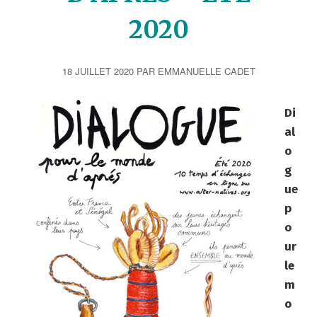
c
2020
i
p
a
18 JUILLET 2020
PAR
EMMANUELLE CADET
l
Di
al
o
g
ue
p
o
ur
le
m
o